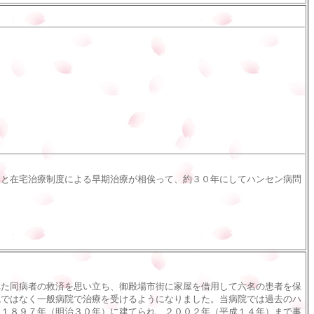
と在宅治療制度による早期治療が相俟って、約３０年にしてハンセン病問
た同病者の救済を思い立ち、御殿場市街に家屋を借用して六名の患者を保
気ではなく一般病院で治療を受けるようになりました。当病院では過去のハ
は１８９７年（明治３０年）に建てられ、２００２年（平成１４年）まで事