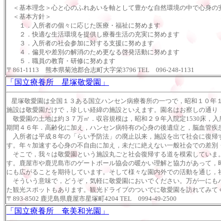
＜基本理念＞心と心のふれあいを軸として豊かな自然環境の中で心身の
＜基本方針＞
１．入所者の個々に応じた医療・福祉に努めます
２．快適な生活環境を提供し療養生活の充実に努めます
３．入所者の社会参加に対する支援に努めます
４．偏見や差別の解消のため更なる啓発活動に努めます
５．職員の教育・研修に努めます
〒861-1113 熊本県菊池郡合志町大字栄3796 TEL 096-248-1131
「国立療養所 星塚敬愛園」
星塚敬愛園は全国１３ある国立ハンセン病療養所の一つで，昭和１０年
施設は敬愛園だけで，珍しい経緯の施設といえます。園名はお察しの通り
敬愛園の土地は約３７万㎡．収容規模は，昭和２９年入院定1530床，入所者数
期間４６年．高齢化に加え，ハンセン病特有の心身の後遺症と，脳血管疾
入所者は平成８年の「らい予防法」の廃止以来，施設を出て社会に復帰す
す。年々加速する心身の不自由に加え，未だに絶えない一般社会での差別
そこで，我々は敬愛園という施設丸ごと社会復帰する道を模索していま。
す。鹿屋市や鹿児島市のゲートボール協会の暖かい理解と協力があって，
にも広がることを期待しています。そして様々な園内外での活動を通じ，
そういう意味で，どうぞ，気軽に敬愛園においでください。万が一にもハ
た観光スポットもあります。観光ドライブのついでに敬愛園を訪れてみて
〒893-8502 鹿児島県鹿屋市星塚町4204
TEL
0994-49-2500
「国立療養所 奄美和光園」