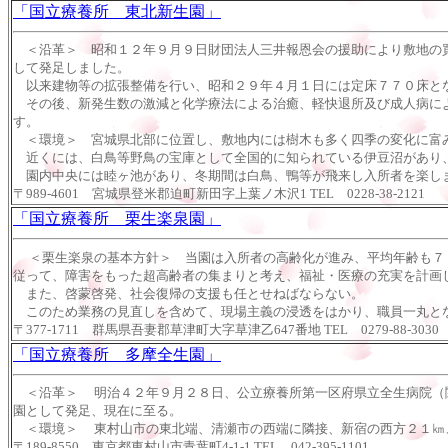
「国立療養所 東北新生園」
＜沿革＞ 昭和１２年９月９日財団法人三井報恩会の援助により敷地の買
して発足しました。
以来建物等の拡張整備を行い、昭和２９年４月１日には定床７７０床と
その後、新発生数の激減と化学療法による治癒、軽快退所及び成人病によ
す。
＜環境＞ 宮城県北部に位置し、敷地内には樹木も多く四季の変化に富
近くには、白鳥等野鳥の宝庫として全国的に知られている伊豆沼があり
園内中央には睦ヶ池があり、冬期間は白鳥、鴨等が飛来し入所者を楽し
〒989-4601 宮城県登米郡迫町新田字上葉ノ木沢1 TEL 0228-38-2121
「国立療養所 栗生楽泉園」
＜栗生楽泉の基本方針＞
当園は入所者の高齢化が進み、平均年齢も７
従って、障害をもった超高齢者の集まりと考え、福祉・医療の充実を計画
また、啓蒙啓発、社会復帰の支援も任とせねばならない。
このため業務の見直しを含めて、現場主義の浸透をはかり、職員一丸と
〒377-1711 群馬県吾妻郡草津町大字草津乙647番地 TEL 0279-88-3030
「国立療養所 多摩全生園」
＜沿革＞ 明治４２年９月２８日、公立療養所第一区府県立全生病院（
園として発足、現在に至る。
＜環境＞
東村山市の東北端、清瀬市の西端に隣接、新宿の西方２１㎞、
〒189-8550 東京都東村山市青葉町4-1-1
TEL 042-395-1101