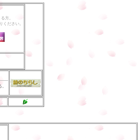
さる方。
りください。
る。