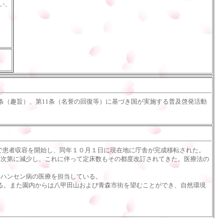
い。
条（趣旨）、第11条（名誉の回復等）に基づき国が実施する普及啓発活動
床で患者収容を開始し、同年１０月１日に現在地に庁舎が完成移転された。
次第に減少し、これに伴って定床数もその都度改訂されてきた。医療法の
ハンセン病の医療を担当している。
る。また園内からは八甲田山および青森市街を望むことができ、自然環境