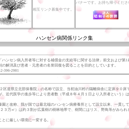
バナーです。お持ち帰りくださ
相互リンク募集中です。
ハンセン病関係リンク集
「ハンセン病入所者等に対する補償金の支給等に関する法律」前文および第1
別の解消及び患者・元患者の名誉回復を図ることを目的としています。
396-2981
第２区道県立北部保養院」の名称で設立、当初油川村の隔離病舎に定床９０
、近代医学の進歩等により患者数（平成８年４月１日より入所者という）は
園と改称、我が国では最北端のハンセン病療養所として設立以来、一貫して
約２３万㎡）は約３割が広葉樹の樹林地帯で、樹間にはリス、野鳥等がみられ
ことに厳しい環境に一変する。