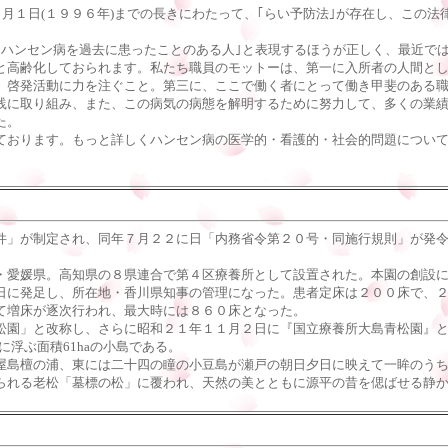
月１日(１９９６年)までの長きにわたって、｢らい予防法｣が存在し、この
ハンセン病を過去に患ったことのある人｣と表現するほうが正しく、最近では
と高齢化しておられます。私たち職員のモットーは、第一に入所者の人間と
、啓発活動に力を注ぐこと。第三に、ここで働く者にとって働き甲斐のある
践に取り組み、また、この病気の病態を解明するために努力して、多くの業
た。
ております。もっと詳しくハンセン病の医学的・看護的・社会的問題につい
」が制定され、同年７月２２に日「内務省令第２０号・同施行規則」が発令
愛媛県。高知県の８県連合で第４区療養所として設置された。本園の創設に
日に発足し、所在地・香川県知事の管理になった。患者定床は２００床で、
て増床が逐次行われ、最大時には８６０床となった。
園」と改称し、さらに昭和２１年１１月２日に『国立療養所大島青松園』
浮ぶ面積61haの小島である。
島檀の浦、東には二十四の瞳の小豆島が瀬戸の朝日夕日に映えて一眸のうち
れる老松「墓標の松」に覆われ、天然の美とともに源平の昔を偲ばせる静か