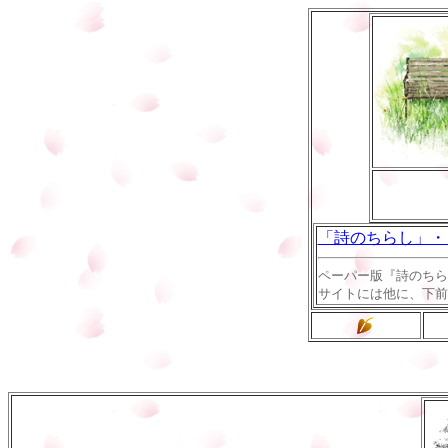
「詩のちらし」・
ペーパー版『詩のちら
サイトには他に、下前