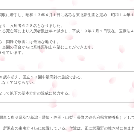
収に着手し、昭和１３年４月１日に名称を東北新生園と定め、昭和１４年１
なり、入所者６２８名となりました。
る死亡等により入所者数は年々減少し、平成１９年７月１日現在、医療法４
み、閑静で療養には最適な地です。
、当園の高台からは秀峰栗駒山を望むことができます。
ませています。
８歳を超え、国立１３園中最高齢の施設である。
しなくてはならない。
なって以下の基本方針の達成に努力する。
関東１府６県及び新潟・愛知・静岡・山梨・長野の連合府県立療養所）とし
所沢市の東南方４㎞に位置している。付近は、正に武蔵野の雑木林に包ま