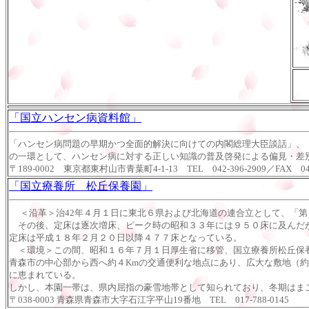
「国立ハンセン病資料館」
「ハンセン病問題の早期かつ全面的解決に向けての内閣総理大臣談話」、
の一環として、ハンセン病に対する正しい知識の普及啓発による偏見・差
〒189-0002 東京都東村山市青葉町4-1-13 TEL 042-396-2909／FAX 042-
「国立療養所 松丘保養園」
＜沿革＞治42年４月１日に東北６県および北海道の連合立として、「
その後、定床は逐次増床、ピーク時の昭和３３年には９５０床に及んだが
定床は平成１８年２月２０日以降４７７床となっている。
＜環境＞この間、昭和１６年７月１日厚生省に移管、国立療養所松丘保養
青森市の中心部から西へ約４Kmの交通便利な地点にあり、広大な敷地（
に恵まれている。
しかし、本園一帯は、県内屈指の豪雪地帯として知られており、冬期はま
〒038-0003 青森県青森市大字石江字平山19番地 TEL 017-788-0145