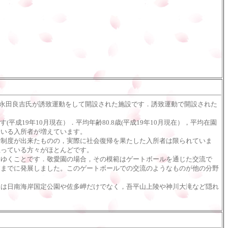
永田良吉氏が誘致運動をして開設された施設です．誘致運動で開設された
成19年10月現在）．平均年齢80.8歳(平成19年10月現在），平均在園
ている入所者が増えています。
制度が出来たものの，実際に社会復帰を果たした入所者は限られていま
思っている方々がほとんどです。
ゆくことです．敬愛園の場合，その模範はゲートボールを通じた交流で
すまでに発展しました。このゲートボールでの交流のようなものが他の分野
は日南海岸国定公園や佐多岬だけでなく，吾平山上陵や神川大滝など隠れ