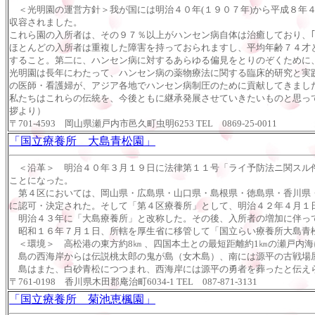
＜光明園の運営方針＞我が国には明治４０年(１９０７年)から平成８年４
収容されました。
これら園の入所者は、その９７％以上がハンセン病自体は治癒しており、｢
ほとんどの入所者は重複した障害を持っておられますし、平均年齢７４才
すること。第二に、ハンセン病に対するあらゆる偏見をとりのぞくために
光明園は長年にわたって、ハンセン病の薬物療法に関する臨床的研究と実
の医師・看護婦が、アジア各地でハンセン病制圧のために貢献してきまし
私たちはこれらの伝統を、今後ともに継承発展させていきたいものと思っ
拶より）
〒701-4593 岡山県瀬戸内市邑久町虫明6253 TEL 0869-25-0011
「国立療養所 大島青松園」
＜沿革＞
明治４０年３月１９日に法律第１１号「ライ予防法ニ関スル件
ことになった。
第４区においては、岡山県・広島県・山口県・島根県・徳島県・香川県・
に認可・決定された。そして「第４区療養所」として、明治４２年４月１
明治４３年に「大島療養所」と改称した。その後、入所者の増加に伴っ
昭和１６年７月１日、所轄を厚生省に移管して「国立らい療養所大島青松
＜環境＞
高松港の東方約8㎞ 、四国本土との最短距離約1㎞の瀬戸内海に
島の西海岸からは伝説桃太郎の鬼が島（女木島）、南には源平の古戦場屋
島はまた、白砂青松につつまれ、西海岸には源平の勇者を葬ったと伝えら
〒761-0198 香川県木田郡庵治町6034-1 TEL 087-871-3131
「国立療養所 菊池恵楓園」