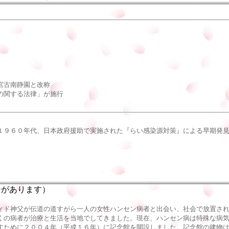
宮古南静園と改称
の関する法律」が施行
９６０年代、日本政府援助で実施された『らい感染源対策』による早期発見
ジがあります）
ド神父が伝道の道すがら一人の女性ハンセン病者と出会い、社会で放置され
くの病者が治療と生活を当地でしてきました。現在、ハンセン病は特殊な病
すために２００４年（平成１６年）に記念館を開設しました。記念館の建物