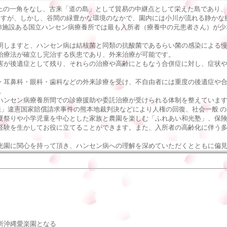
上の一角をなし、古来「道の島」として貿易の中継点として栄えた島であり、
すが、しかし、谷間の緑豊かな環境のなかで、園内には小川が流れる静かな
3施設ある国立ハンセン病療養所では最も入所者（療養中の元患者さん）が少なく
しますと、ハンセン病は結核菌と同類の抗酸菌であるらい菌の感染による慢
治療法が確立し完治する疾患であり、外来治療が可能です。
が後遺症として残り、それらの治療や高齢にともなう合併症に対し、症状や
耳鼻科・眼科・歯科などの外来診療を受け、不自由者には重度の後遺症や合
。
ハンセン病療養所間での診療援助や委託治療が受けられる体制を整えていま
法」違憲国家賠償請求事件の熊本地裁判決などにより人権の回復、社会一般 
夏祭りや小学児童を中心とした家族と農園を楽しむ「ふれあい和光塾」、保険
験を生かしてお役に立てることができます。また、入所者の高齢化に伴う多
園に関心を持って頂き、ハンセン病への理解を深めていただくとともに偏見
所沖縄愛楽園となる