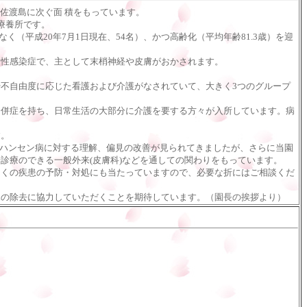
佐渡島に次ぐ面 積をもっています。
療養所です。
（平成20年7月1日現在、54名）、かつ高齢化（平均年齢81.3歳）を迎
性感染症で、主として末梢神経や皮膚がおかされます。
不自由度に応じた看護および介護がなされていて、大きく3つのグループ
併症を持ち、日常生活の大部分に介護を要する方々が入所しています。病
す。
のハンセン病に対する理解、偏見の改善が見られてきましたが、さらに当園
診療のできる一般外来(皮膚科)などを通しての関わりをもっています。
くの疾患の予防・対処にも当たっていますので、必要な折にはご相談くだ
の除去に協力していただくことを期待しています。
（園長の挨拶より）