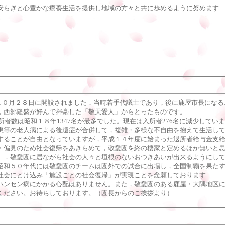
安らぎと心豊かな療養生活を提供し地域の方々と共に歩めるように努めます
１０月２８日に開設されました．当時若手代議士であり，後に鹿屋市長になる
，西郷隆盛が好んで揮毫した「敬天愛人」からとったものです。
は昭和１８年1347名が最多でした。現在は入所者276名に減少しています(平
患等の老人病による後遺症が合併して，複雑・多様な不自由を抱えて生活し
ることが自由となっていますが，平成１４年度に始まった退所者給与金支給
・偏見のため社会復帰をあきらめて，敬愛園を終の棲家と定めるほか無いと
．敬愛園に居ながら社会の人々と垣根のないおつきあいが出来るようにして
昭和５０年代には敬愛園のチームは園外での試合に出場し，全国制覇を果た
社会にとけ込み「施設ごとの社会復帰」が実現ことを念願しております
ンセン病にかかる心配はありません。また，敬愛園のある鹿屋・大隅地区に
ください。お待ちしております。（園長からのご挨拶より）