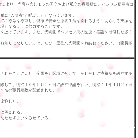
法律により、当園を含む１５の国立および私立の療養所に、ハンセン病患者は
単に“入所者”と呼ぶこととなっています。
しての尊厳を尊重し、健康で安全な療養生活を送れるようにあらゆる支援を
職場となるように努力することです。
績を上げています。また、光明園でハンセン病の医療・看護を研修した多く
てお知りになりたい方は、ぜひ一度邑久光明園をお訪ねください。（園長挨
されたことにより、全国を５区域に分けて、それぞれに療養所を設立する
際して、明治４０年９月２６日に設立申請を行い、明治４１年１月２７日
２１名の職員定数が配置された。
と改称した。
に望まれる。
なたたずまいをみせている
。