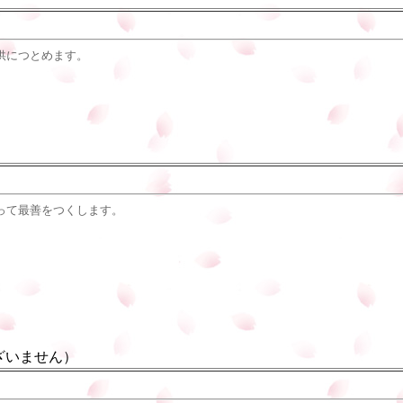
供につとめます。
って最善をつくします。
ざいません）