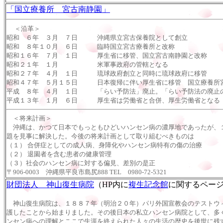
「国立療養所 宮古南静園」
＜沿革＞
昭和 ６年 ３月 ７日 沖縄県立宮古保養院として創立
昭和 ８年１０月 ６日 臨時国立宮古療養所と改称
昭和１６年 ７月 １日 厚生省に移管、国立宮古南静園と改称
昭和２１年 １月 米軍事政府の管轄となる
昭和２７年 ４月 １日 琉球政府創立と同時に琉球政府に移管
昭和４７年 ５月１５日 日本復帰に伴い厚生省に移管 国立療養所
平成 ８年 ４月 １日 「らい予防法」廃止。「らい予防法の廃止
平成１３年 １月 ６日 厚生省は労働省と合併、厚生労働省となる
＜将来計画＞
沖縄は、かつて日本でもっともひどいハンセン病の濃厚地であったが、１
題を見事に解決した。今後の将来計画として取り組むべきものは
（１） 合併症としての成人病、身障化やハンセン病特有の傷の治療
（２） 退園者を含む患者の健康管理
（３）社会のハンセン病に対する偏見、差別の是正
〒906-0003 沖縄県平良市島尻888 TEL 0980-72-5321
財団法人 神山復生病院
（HP内に
複生記念館
に関するペー
神山復生病院は、１８８７年（明治２０年）パリ外国宣教会のテストウィ
護したことから始まりました。その後日本の私立ハンセン病院として、多
ンセン病への理解とここで生涯を終えられた人々の生活の歴史を後世に残