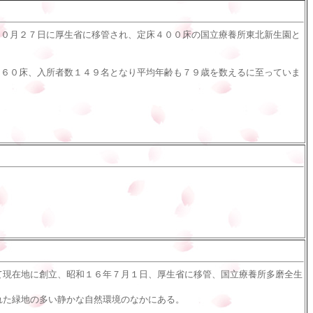
０月２７日に厚生省に移管され、定床４００床の国立療養所東北新生園と
６０床、入所者数１４９名となり平均年齢も７９歳を数えるに至っていま
て現在地に創立、昭和１６年７月１日、厚生省に移管、国立療養所多磨全生
れた緑地の多い静かな自然環境のなかにある。