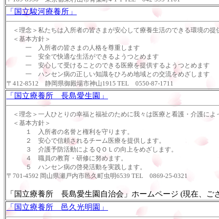
「国立駿河療養所」
＜理念＞私たちは入所者の皆さまが安心して療養生活のできる環境の提
＜基本方針＞
一 入所者の皆さまの人格を尊重します
一 安全で快適な生活ができるようつとめます
一 安心して受けることのできる医療を提供するようつとめます
一 ハンセン病の正しい知識をひろめ地域との交流をめざします
〒412-8512 静岡県御殿場市神山1915 TEL 0550-87-1711
「国立療養所 長島愛生園」
＜理念＞一人ひとりの幸福と福祉のために我々は医療と看護・介護によ
＜基本方針＞
１ 入所者の名誉と権利を守ります。
２ 安心で信頼されるチーム医療を提供します。
３ 介護予防活動によるＱＯＬの向上をめざします。
４ 職員の教育・研修に努めます。
５ ハンセン病の啓発活動を実践します。
〒701-4592 岡山県瀬戸内市邑久町虫明6539 TEL 0869-25-0321
「国立療養所 長島愛生園自治会」ホームページ
(現在、ご
「国立療養所 邑久光明園」